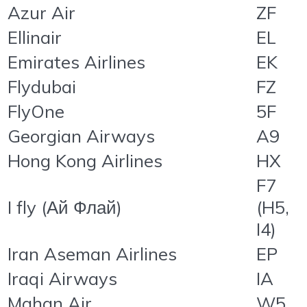
Azur Air
ZF
Ellinair
EL
Emirates Airlines
EK
Flydubai
FZ
FlyOne
5F
Georgian Airways
A9
Hong Kong Airlines
HX
F7
I fly (Ай Флай)
(H5,
I4)
Iran Aseman Airlines
EP
Iraqi Airways
IA
Mahan Air
W5