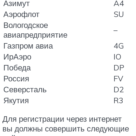
Азимут
A4
Аэрофлот
SU
Вологодское
–
авиапредприятие
Газпром авиа
4G
ИрАэро
IO
Победа
DP
Россия
FV
Северсталь
D2
Якутия
R3
Для регистрации через интернет
вы должны совершить следующие