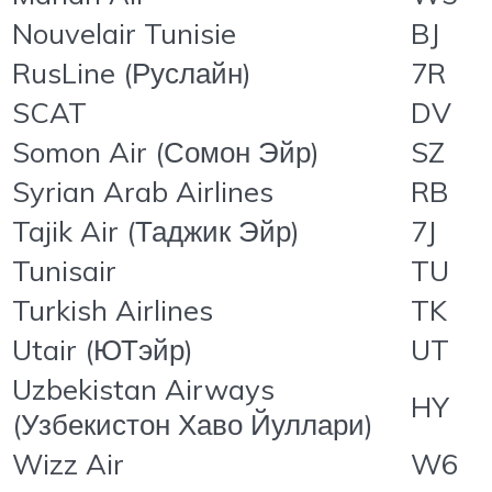
Nouvelair Tunisie
BJ
RusLine (Руслайн)
7R
SCAT
DV
Somon Air (Сомон Эйр)
SZ
Syrian Arab Airlines
RB
Tajik Air (Таджик Эйр)
7J
Tunisair
TU
Turkish Airlines
TK
Utair (ЮТэйр)
UT
Uzbekistan Airways
HY
(Узбекистон Хаво Йуллари)
Wizz Air
W6