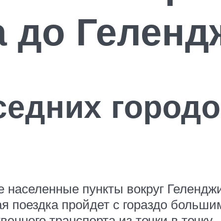
 до Геленд
седних город
е населенные пункты вокруг Геленджи
ая поездка пройдет с гораздо больш
енного транспорта из точки в точку.