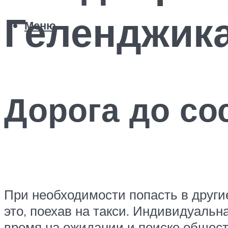
Геленджика
Меню
Дорога до со
При необходимости попасть в други
это, поехав на такси. Индивидуальн
время на ожидании и поиске обществ