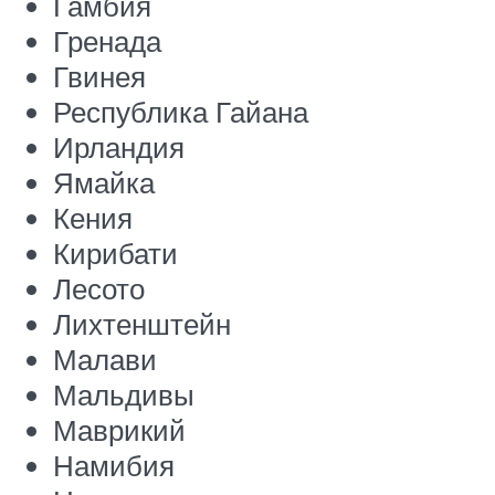
Гамбия
Гренада
Гвинея
Республика Гайана
Ирландия
Ямайка
Кения
Кирибати
Лесото
Лихтенштейн
Малави
Мальдивы
Маврикий
Намибия