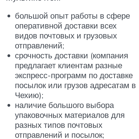
большой опыт работы в сфере
оперативной доставки всех
видов почтовых и грузовых
отправлений;
срочность доставки (компания
предлагает клиентам разные
экспресс-программ по доставке
посылок или грузов адресатам в
Чехию);
наличие большого выбора
упаковочных материалов для
разных типов почтовых
отправлений и посылок;