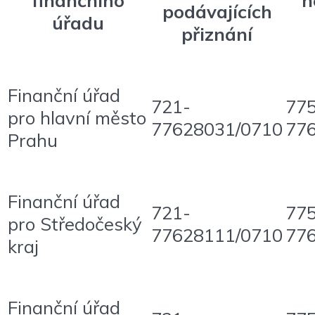
podávajících
úřadu
přiznání
Finanční úřad
721-
77
pro hlavní město
77628031/0710
77
Prahu
Finanční úřad
721-
77
pro Středočeský
77628111/0710
77
kraj
Finanční úřad