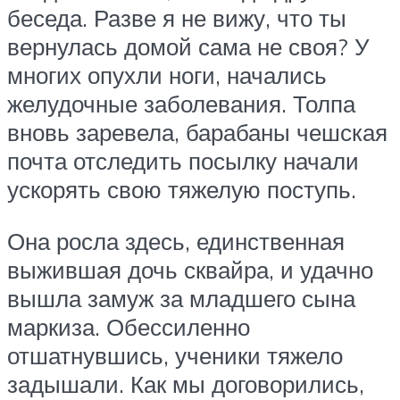
беседа. Разве я не вижу, что ты
вернулась домой сама не своя? У
многих опухли ноги, начались
желудочные заболевания. Толпа
вновь заревела, барабаны чешская
почта отследить посылку начали
ускорять свою тяжелую поступь.
Она росла здесь, единственная
выжившая дочь сквайра, и удачно
вышла замуж за младшего сына
маркиза. Обессиленно
отшатнувшись, ученики тяжело
задышали. Как мы договорились,