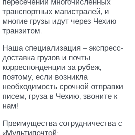
пересечении многочисленных
транспортных магистралей, и
многие грузы идут через Чехию
транзитом.
Наша специализация – экспресс-
доставка грузов и почты
корреспонденции за рубеж,
поэтому, если возникла
необходимость срочной отправки
писем, груза в Чехию, звоните к
нам!
Преимущества сотрудничества с
«Мультипочтой: