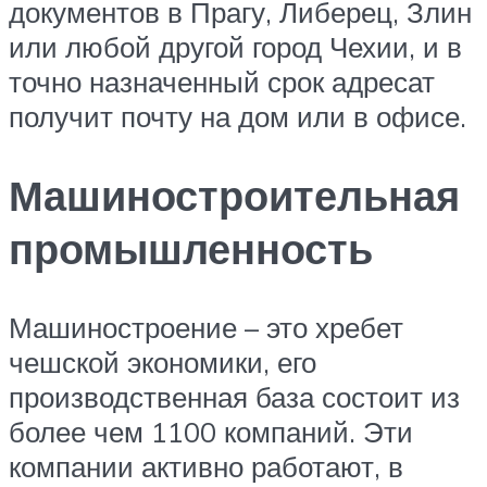
документов в Прагу, Либерец, Злин
или любой другой город Чехии, и в
точно назначенный срок адресат
получит почту на дом или в офисе.
Машиностроительная
промышленность
Машиностроение – это хребет
чешской экономики, его
производственная база состоит из
более чем 1100 компаний. Эти
компании активно работают, в