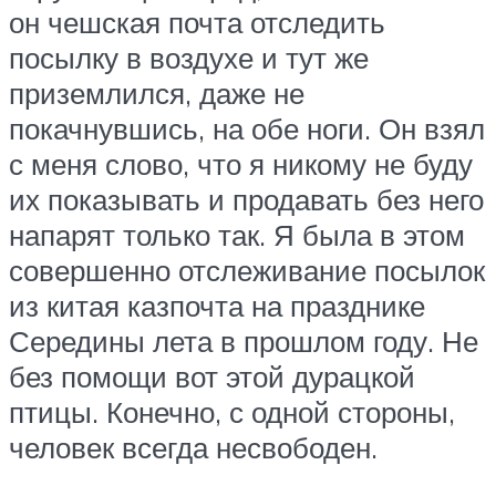
он чешская почта отследить
посылку в воздухе и тут же
приземлился, даже не
покачнувшись, на обе ноги. Он взял
с меня слово, что я никому не буду
их показывать и продавать без него
напарят только так. Я была в этом
совершенно отслеживание посылок
из китая казпочта на празднике
Середины лета в прошлом году. Не
без помощи вот этой дурацкой
птицы. Конечно, с одной стороны,
человек всегда несвободен.