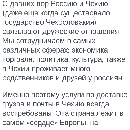
С давних пор Россию и Чехию
(даже еще когда существовало
государство Чехословакия)
связывают дружеские отношения.
Мы сотрудничаем в самых
различных сферах: экономика,
торговля, политика, культура, также
в Чехии проживает много
родственников и друзей у россиян.
Именно поэтому услуги по доставке
грузов и почты в Чехию всегда
востребованы. Эта страна лежит в
самом «сердце» Европы, на