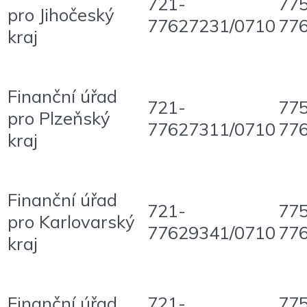
721-
77
pro Jihočeský
77627231/0710
77
kraj
Finanční úřad
721-
77
pro Plzeňský
77627311/0710
77
kraj
Finanční úřad
721-
77
pro Karlovarský
77629341/0710
77
kraj
Finanční úřad
721-
77