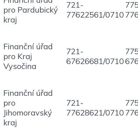
721-
77
pro Pardubický
77622561/0710
77
kraj
Finanční úřad
721-
77
pro Kraj
67626681/0710
67
Vysočina
Finanční úřad
pro
721-
77
Jihomoravský
77628621/0710
77
kraj