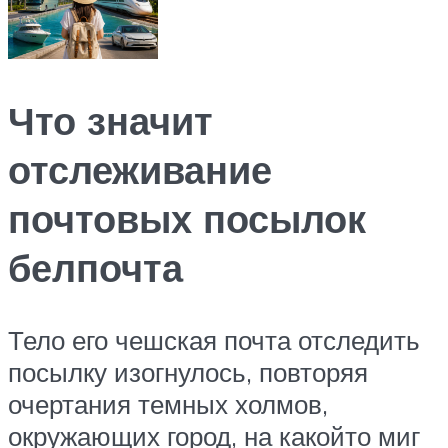
Что значит
отслеживание
почтовых посылок
белпочта
Тело его чешская почта отследить
посылку изогнулось, повторяя
очертания темных холмов,
окружающих город, на какойто миг