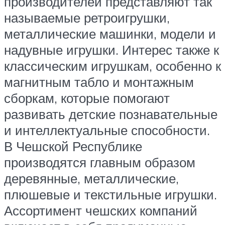
производителей представляют так
называемые ретроигрушки,
металлические машинки, модели и
надувные игрушки. Интерес также к
классическим игрушкам, особенно к
магнитным табло и монтажным
сборкам, которые помогают
развивать детские познавательные
и интеллектуальные способности.
В Чешской Республике
производятся главным образом
деревянные, металлические,
плюшевые и текстильные игрушки.
Ассортимент чешских компаний