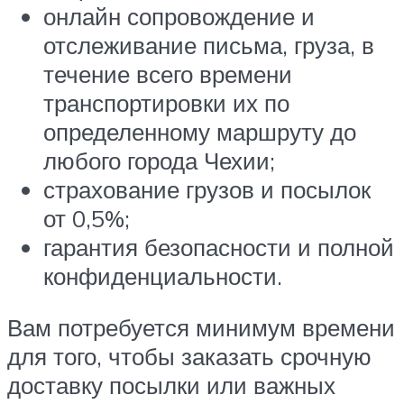
онлайн сопровождение и
отслеживание письма, груза, в
течение всего времени
транспортировки их по
определенному маршруту до
любого города Чехии;
страхование грузов и посылок
от 0,5%;
гарантия безопасности и полной
конфиденциальности.
Вам потребуется минимум времени
для того, чтобы заказать срочную
доставку посылки или важных