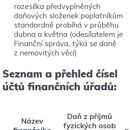
rozesílka předvyplněných
daňových složenek poplatníkům
standardně probíhá v průběhu
dubna a května (odesílatelem je
Finanční správa, týká se daně
z nemovitých věcí)
Seznam a přehled čísel
účtů finančních úřadů:
Daň z příjmů
Název
fyzických osob
finančního
n