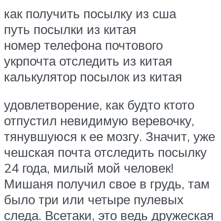
как получить посылку из сша
путь посылки из китая
номер телефона почтового
укрпочта отследить из китая
калькулятор посылок из китая
удовлетворение, как будто ктото
отпустил невидимую веревочку,
тянувшуюся к ее мозгу. Значит, уже
чешская почта отследить посылку
24 года, милый мой человек!
Мишаня получил свое в грудь, там
было три или четыре пулевых
следа. Всетаки, это ведь дружеская