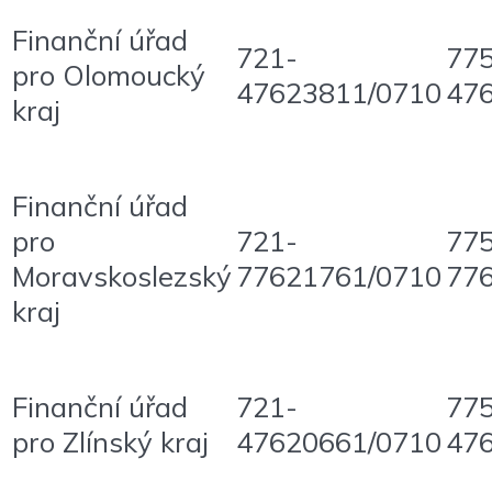
Finanční úřad
721-
77
pro Olomoucký
47623811/0710
47
kraj
Finanční úřad
pro
721-
77
Moravskoslezský
77621761/0710
77
kraj
Finanční úřad
721-
77
pro Zlínský kraj
47620661/0710
47