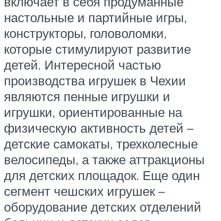
включает в себя продуманные
настольные и партийные игры,
конструкторы, головоломки,
которые стимулируют развитие
детей. Интересной частью
производства игрушек в Чехии
являются пенные игрушки и
игрушки, ориентированные на
физическую активность детей –
детские самокаты, трехколесные
велосипеды, а также аттракционы
для детских площадок. Еще один
сегмент чешских игрушек –
оборудование детских отделений