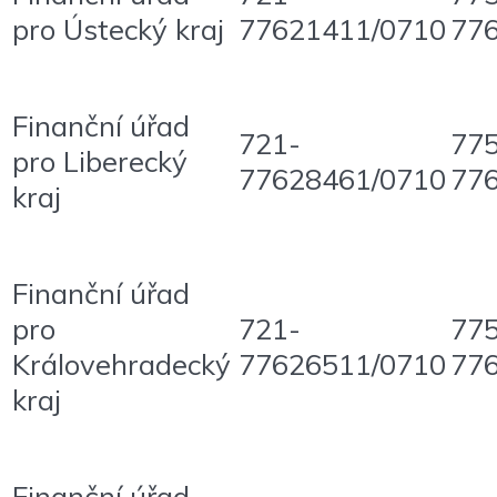
pro Ústecký kraj
77621411/0710
77
Finanční úřad
721-
77
pro Liberecký
77628461/0710
77
kraj
Finanční úřad
pro
721-
77
Královehradecký
77626511/0710
77
kraj
Finanční úřad