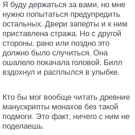
Я буду держаться за вами, но мне
нужно попытаться предупредить
остальных. Двери заперты и к ним
приставлена стража. Но с другой
стороны, рано или поздно это
должно было случиться. Она
ошалело покачала головой. Билл
вздохнул и расплылся в улыбке.
Кто бы мог вообще читать древние
манускрипты монахов без такой
подмоги. Это факт, ничего с ним не
поделаешь.