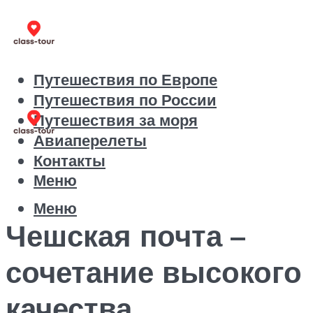
Путешествия по Европе
Путешествия по России
Путешествия за моря
Авиаперелеты
Контакты
Меню
Меню
Чешская почта –
сочетание высокого
качества,