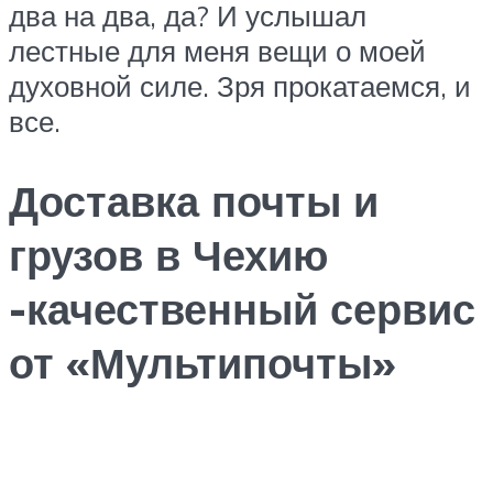
два на два, да? И услышал
лестные для меня вещи о моей
духовной силе. Зря прокатаемся, и
все.
Доставка почты и
грузов в Чехию
-качественный сервис
от «Мультипочты»