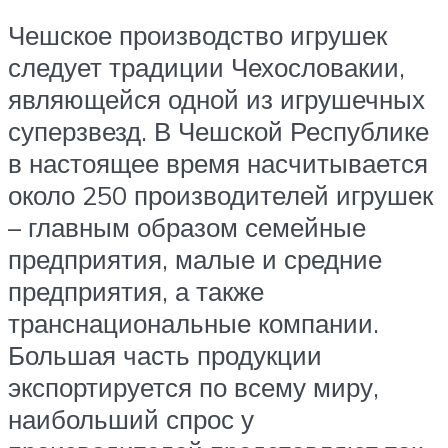
Чешское производство игрушек
следует традиции Чехословакии,
являющейся одной из игрушечных
суперзвезд. В Чешской Республике
в настоящее время насчитывается
около 250 производителей игрушек
– главным образом семейные
предприятия, малые и средние
предприятия, а также
транснациональные компании.
Большая часть продукции
экспортируется по всему миру,
наибольший спрос у