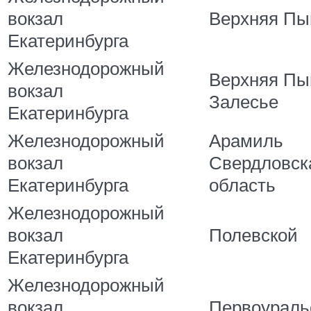
вокзал
Верхняя П
Екатеринбурга
Железнодорожный
Верхняя П
вокзал
Залесье
Екатеринбурга
Железнодорожный
Арамиль
вокзал
Свердловск
Екатеринбурга
область
Железнодорожный
вокзал
Полевской
Екатеринбурга
Железнодорожный
вокзал
Первоураль