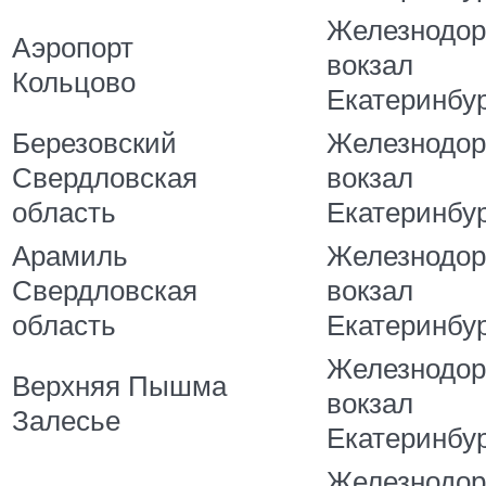
Железнодо
Аэропорт
вокзал
Кольцово
Екатеринбу
Березовский
Железнодо
Свердловская
вокзал
область
Екатеринбу
Арамиль
Железнодо
Свердловская
вокзал
область
Екатеринбу
Железнодо
Верхняя Пышма
вокзал
Залесье
Екатеринбу
Железнодо