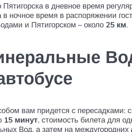
 Пятигорска в дневное время регуля
а в ночное время в распоряжении гос
одами и Пятигорском – около
25 км
.
Минеральные Во
автобусе
собом вам придется с пересадками: с
ло
15 минут
, стоимость билета для од
ьных Вод, а затем на междугородних