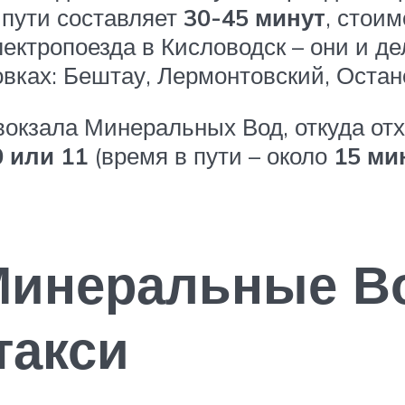
 пути составляет
30-45 минут
, стоим
ектропоезда в Кисловодск – они и де
овках: Бештау, Лермонтовский, Остано
окзала Минеральных Вод, откуда отх
 или 11
(время в пути – около
15 ми
Минеральные В
такси