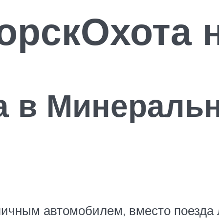
орскОхота н
а в Минераль
 личным автомобилем, вместо поезда