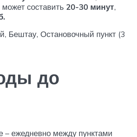
я может составить
20-30 минут
,
б.
, Бештау, Остановочный пункт (3
оды до
ще – ежедневно между пунктами