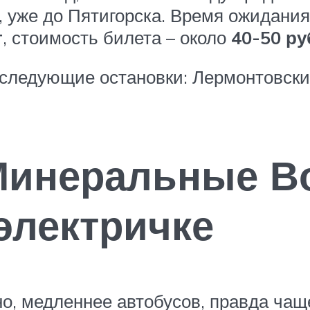
 уже до Пятигорска. Время ожидани
т
, стоимость билета – около
40-50 ру
следующие остановки: Лермонтовский
Минеральные В
электричке
нно, медленнее автобусов, правда ча