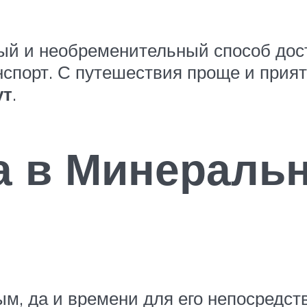
ый и необременительный способ дост
нспорт. С путешествия проще и прия
ут
.
а в Минераль
ым, да и времени для его непосредс