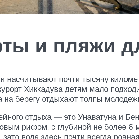
ты и пляжи д
и насчитывают почти тысячу киломе
курорт Хиккадува детям мало подход
а на берегу отдыхают толпы молодежи
йного отдыха — это Унаватуна и Бен
овым рифом, с глубиной не более 6 м
 зато вода здесь почти всегда ровная