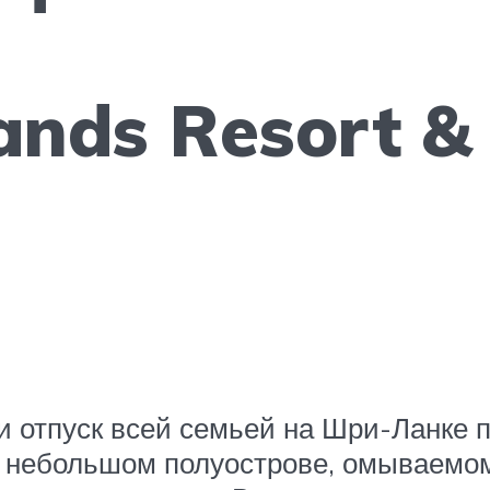
ands Resort & 
и отпуск всей семьей на Шри-Ланке п
а небольшом полуострове, омываемом