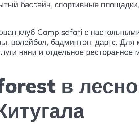
крытый бассейн, спортивные площадк
зован клуб Camp safari с настольным
ры, волейбол, бадминтон, дартс. Для
слуги няни и отдельное ресторанное 
forest в лесн
Китугала