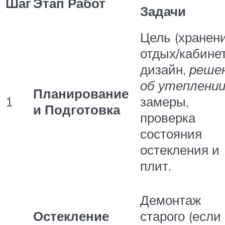
Шаг
Этап Работ
Задачи
Цель (хранени
отдых/кабинет
дизайн,
реше
об утеплени
Планирование
1
замеры,
и Подготовка
проверка
состояния
остекления и
плит.
Демонтаж
Остекление
старого (если