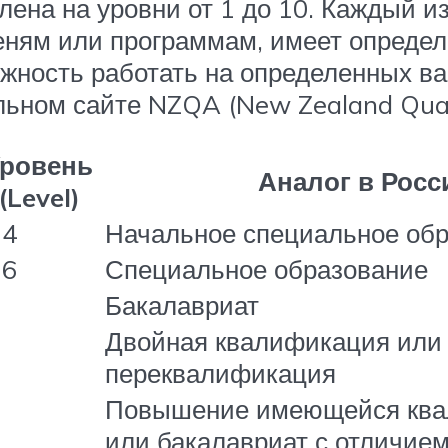
ена на уровни от 1 до 10. Каждый из
ням или программам, имеет определ
ожность работать на определенных в
ном сайте NZQA (New Zealand Qualif
ровень
Аналог в Росс
(Level)
-4
Начальное специальное об
-6
Специальное образование
Бакалавриат
Двойная квалификация или
переквалификация
Повышение имеющейся кв
или бакалавриат с отличие