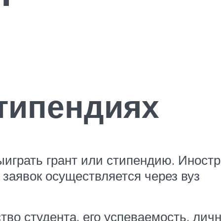
стипендиях
ыиграть грант или стипендию. Иност
 заявок осуществляется через вуз
во студента, его успеваемость, личн