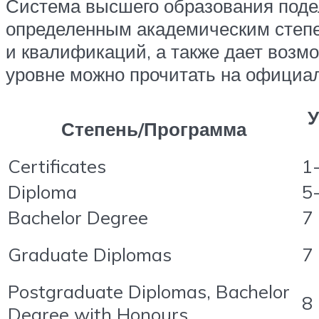
Система высшего образования подел
определенным академическим степе
и квалификаций, а также дает возм
уровне можно прочитать на официаль
У
Степень/Программа
Certificates
1
Diploma
5
Bachelor Degree
7
Graduate Diplomas
7
Postgraduate Diplomas, Bachelor
8
Degree with Honours