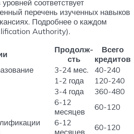
 уровней соответствует
енный перечень изученных навыков
акансиях. Подробнее о каждом
ication Authority).
Продолж-
Всего
ии
сть
кредитов
разование
3-24 мес.
40-240
1-2 года
120-240
3-4 года
360-480
6-12
60-120
месяцев
алификации
6-12
60-120
м
месяцев