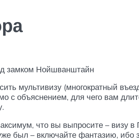
ора
ед замком Нойшванштайн
сить мультивизу (многократный въезд
о с объяснением, для чего вам длите
.
максимум, что вы выпросите – визу в 
уже был – включайте фантазию, ибо 