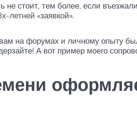
ть не стоит, тем более, если въезжал
3х-летней «заявкой».
ывам на форумах и личному опыту бы
о дерзайте! А вот пример моего сопро
емени оформля