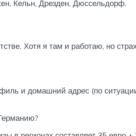
хен, Кельн, Дрезден, Дюссельдорф.
тстве. Хотя я там и работаю, но стра
офиль и домашний адрес (по ситуаци
 Германию?
ы в регионах составляет 35 евро + 2