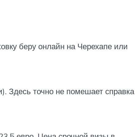
ховку беру онлайн на Черехапе или
и). Здесь точно не помешает справка
3,5 евро. Цена срочной визы в