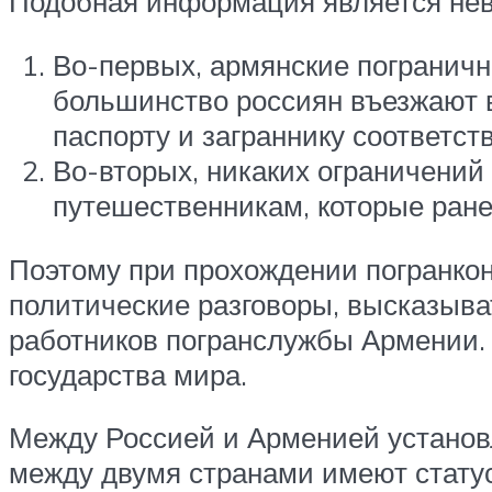
Подобная информация является нев
Во-первых, армянские погранични
большинство россиян въезжают 
паспорту и заграннику соответств
Во-вторых, никаких ограничений
путешественникам, которые ран
Поэтому при прохождении погранконт
политические разговоры, высказыв
работников погранслужбы Армении. 
государства мира.
Между Россией и Арменией установ
между двумя странами имеют статус