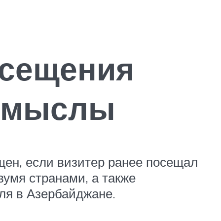
осещения
домыслы
щен, если визитер ранее посещал
умя странами, а также
ля в Азербайджане.