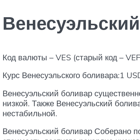
Венесуэльский 
Код валюты – VES (старый код – VEF
Курс Венесуэльского боливара:1 USD
Венесуэльский боливар существенно
низкой. Также Венесуэльский болив
нестабильной.
Венесуэльский боливар Соберано по