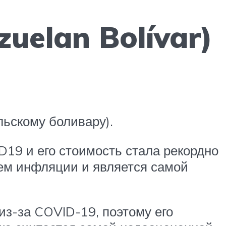
uelan Bolívar)
льскому боливару).
19 и его стоимость стала рекордно
лем инфляции и является самой
з-за COVID-19, поэтому его