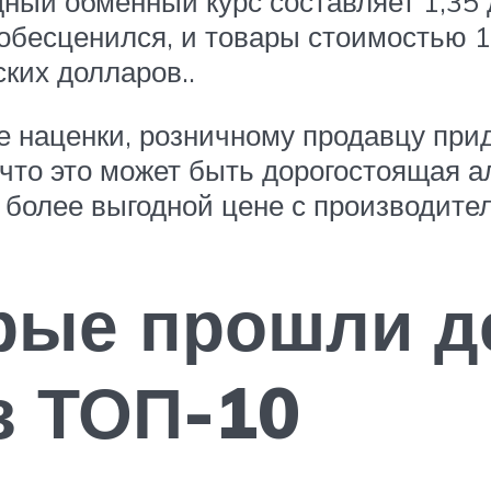
дный обменный курс составляет 1,35
р обесценился, и товары стоимостью
ких долларов..
е наценки, розничному продавцу прид
 что это может быть дорогостоящая а
о более выгодной цене с производите
рые прошли 
з ТОП-10