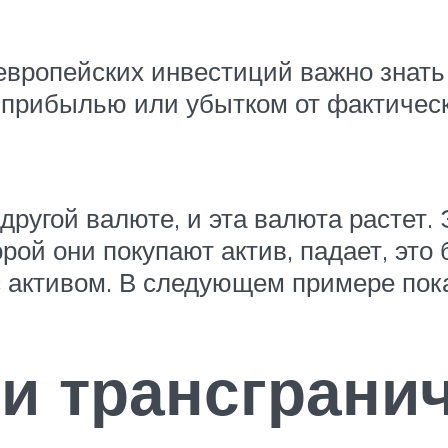
вропейских инвестиций важно знать к
о прибылью или убытком от фактичес
другой валюте, и эта валюта растет
орой они покупают актив, падает, это
 активом. В следующем примере показ
и трансграни