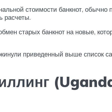
нальной стоимости банкнот, обычно 
ь расчеты.
бмен старых банкнот на новые, кото
покинули приведенный выше список с
ллинг (Ugandan