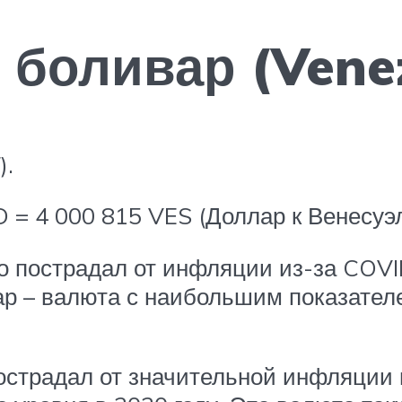
боливар (Venez
).
 = 4 000 815 VES (Доллар к Венесуэ
 пострадал от инфляции из-за COVID
ар – валюта с наибольшим показате
страдал от значительной инфляции и