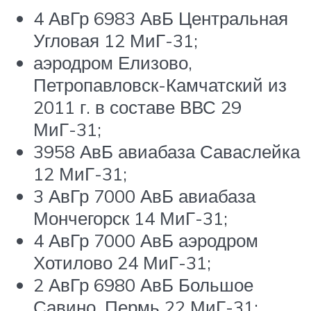
4 АвГр 6983 АвБ Центральная
Угловая 12 МиГ-31;
аэродром Елизово,
Петропавловск-Камчатский из
2011 г. в составе ВВС 29
МиГ-31;
3958 АвБ авиабаза Саваслейка
12 МиГ-31;
3 АвГр 7000 АвБ авиабаза
Мончегорск 14 МиГ-31;
4 АвГр 7000 АвБ аэродром
Хотилово 24 МиГ-31;
2 АвГр 6980 АвБ Большое
Савино, Пермь 22 МиГ-31;