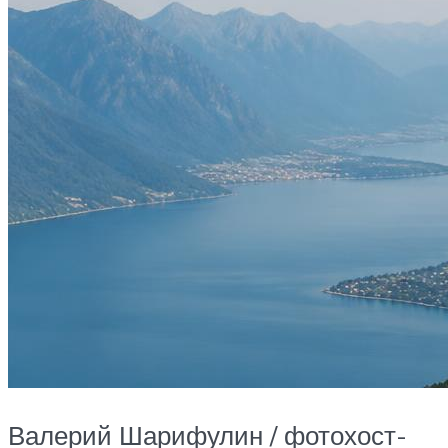
Валерий Шарифулин / фотохост-