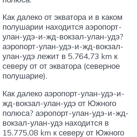
Как далеко от экватора и в каком
полушарии находится аэропорт-
улан-удэ-и-жд-вокзал-улан-удэ?
аэропорт-улан-удэ-и-жд-вокзал-
улан-удэ лежит в 5.764,73 km к
северу от от экватора (северное
полушарие).
Как далеко аэропорт-улан-удэ-и-
жд-вокзал-улан-удэ от Южного
полюса? аэропорт-улан-удэ-и-жд-
вокзал-улан-удэ находится в
15.775,08 km к северу от Южного