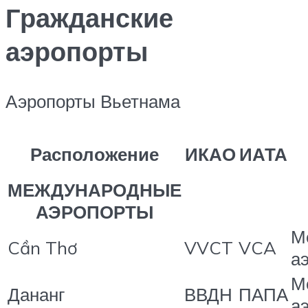
Гражданские
аэропорты
Аэропорты Вьетнама
Расположение
ИКАО
ИАТА
МЕЖДУНАРОДНЫЕ
АЭРОПОРТЫ
М
Cần Thơ
VVCT
VCA
а
М
Дананг
ВВДН
ПАПА
а