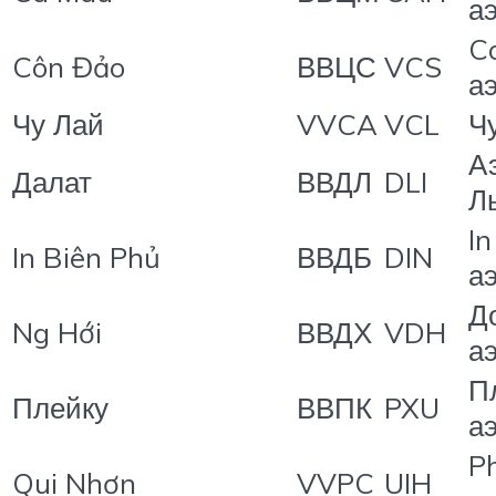
а
C
Côn Đảo
ВВЦС
VCS
а
Чу Лай
VVCA
VCL
Ч
А
Далат
ВВДЛ
DLI
Л
In
In Biên Phủ
ВВДБ
DIN
а
Д
Ng Hới
ВВДХ
VDH
а
П
Плейку
ВВПК
PXU
а
P
Qui Nhơn
VVPC
UIH