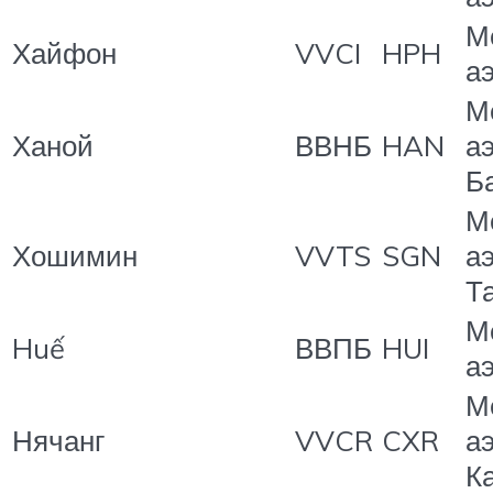
М
Хайфон
VVCI
HPH
а
М
Ханой
ВВНБ
HAN
а
Б
М
Хошимин
VVTS
SGN
а
Т
М
Huế
ВВПБ
HUI
а
М
Нячанг
VVCR
CXR
а
К