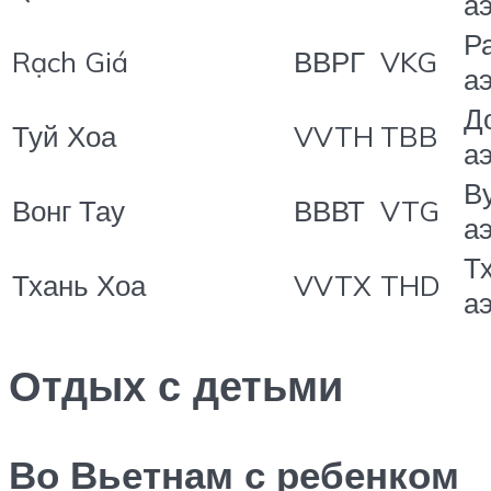
а
Р
Rạch Giá
ВВРГ
VKG
а
Д
Туй Хоа
VVTH
TBB
а
В
Вонг Тау
ВВВТ
VTG
а
Т
Тхань Хоа
VVTX
THD
а
Отдых с детьми
Во Вьетнам с ребенком