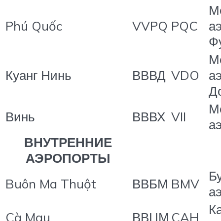
М
Phú Quốc
VVPQ
PQC
а
Ф
М
Куанг Нинь
ВВВД
VDO
а
Д
М
Винь
ВВВХ
VII
а
ВНУТРЕННИЕ
АЭРОПОРТЫ
Б
Buôn Ma Thuột
ВВБМ
BMV
а
К
Cà Mau
ВВЦМ
CAH