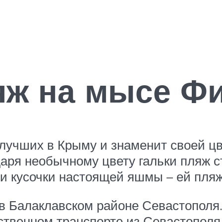
ж на мысе Фи
учших в Крыму и знаменит своей цве
даря необычному цвету гальки пляж с
и кусочки настоящей яшмы – ей пляж
 Балаклавском районе Севастополя. 
ственном транспорте из Севастополя