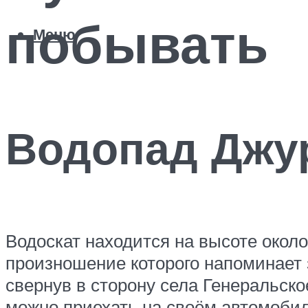
побывать
Меню
Водопад Джу
Водоскат находится на высоте около
произношение которого напоминает 
свернув в сторону села Генеральско
можно приехать на своём автомобиле