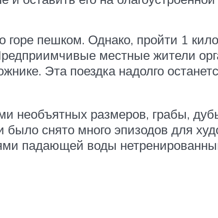
о горе пешком. Однако, пройти 1 кил
. Предприимчивые местные жители ор
жнике. Эта поездка надолго останетс
ми необъятных размеров, грабы, дубы
 было снято много эпизодов для ху
руями падающей воды нетренированны