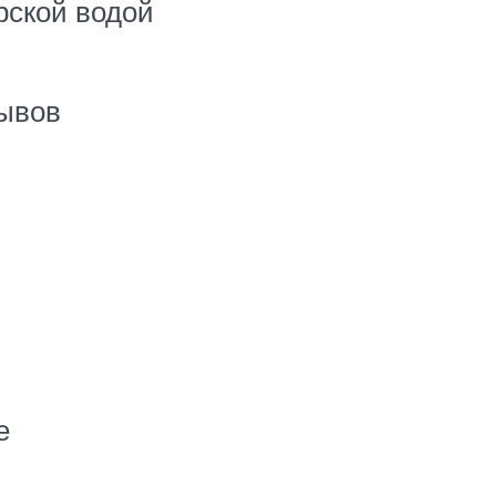
рской водой
ывов
е