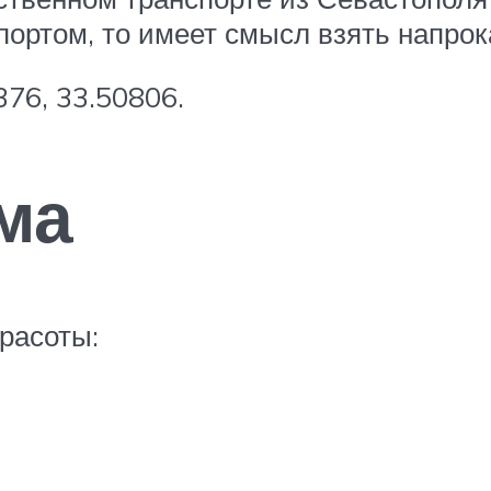
ортом, то имеет смысл взять напрок
76, 33.50806.
ма
расоты: