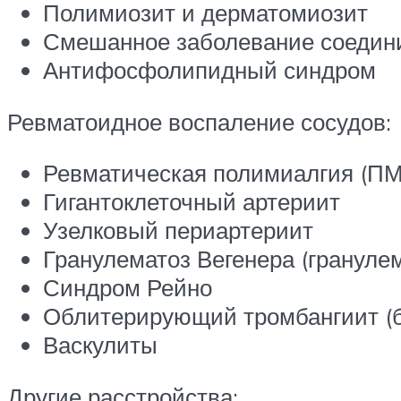
Полимиозит и дерматомиозит
Смешанное заболевание соедин
Антифосфолипидный синдром
Ревматоидное воспаление сосудов:
Ревматическая полимиалгия (П
Гигантоклеточный артериит
Узелковый периартериит
Гранулематоз Вегенера (грануле
Синдром Рейно
Облитерирующий тромбангиит (б
Васкулиты
Другие расстройства: