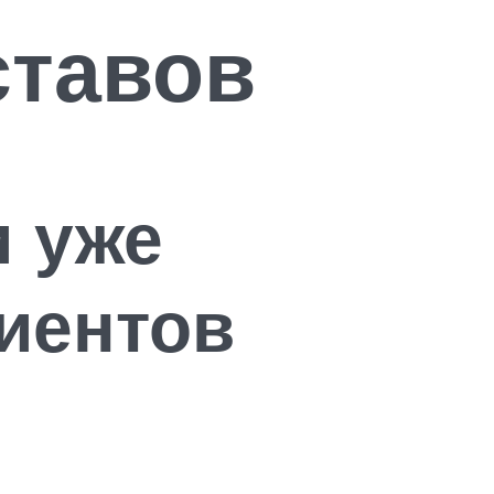
ставов
и уже
иентов