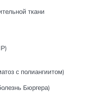
ительной ткани
МР)
матоз с полиангиитом)
олезнь Бюргера)