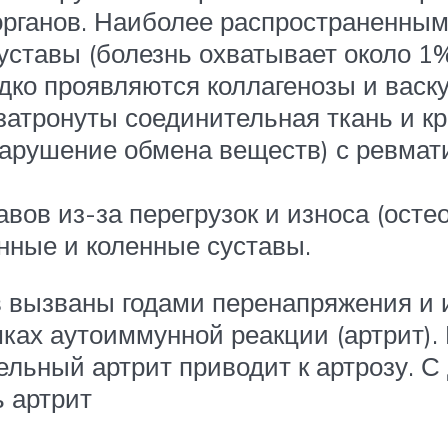
органов. Наиболее распространенным
ставы (болезнь охватывает около 1%
едко проявляются коллагенозы и вас
 затронуты соединительная ткань и к
нарушение обмена веществ) с ревмат
вов из-за перегрузок и износа (осте
енные и коленные суставы.
 вызваны годами перенапряжения и из
ках аутоиммунной реакции (артрит).
льный артрит приводит к артрозу. С
ь артрит