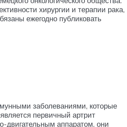
емецкого онкологического общества.
ктивности хирургии и терапии рака,
обязаны ежегодно публиковать
ммунными заболеваниями, которые
является первичный артрит
но-двигательным аппаратом, они