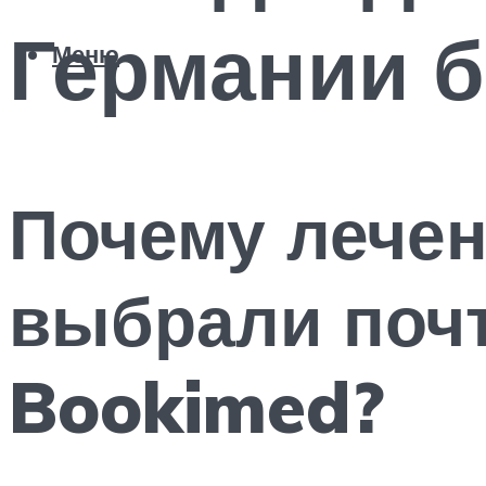
Германии б
Меню
Почему лечен
выбрали почт
Bookimed?