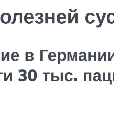
олезней су
ие в Германи
и 30 тыс. пац