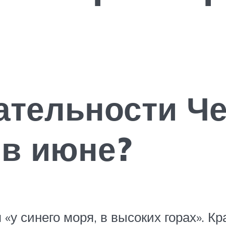
ательности Ч
 в июне?
 «у синего моря, в высоких горах». 