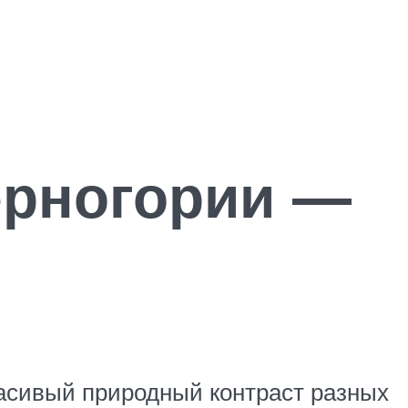
ерногории —
Красивый природный контраст разных