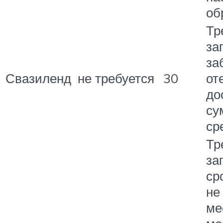
об
Тр
за
за
Свазиленд
не требуется
30
от
до
су
ср
Тр
за
ср
не
ме