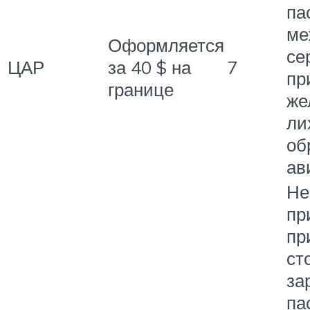
па
ме
Оформляется
се
ЦАР
за 40 $ на
7
пр
границе
же
ли
об
ав
Не
пр
пр
ст
за
па