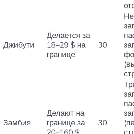
от
Не
за
Делается за
па
Джибути
18–29 $ на
30
за
границе
фо
(в
ст
Тр
за
па
Делают на
за
Замбия
границе за
30
(п
20–160 $
ст