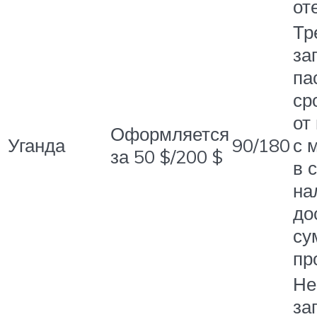
от
Тр
за
па
ср
от
Оформляется
Уганда
90/180
с 
за 50 $/200 $
в 
на
до
су
пр
Не
за