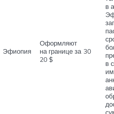
в 
Эф
за
па
ср
Оформляют
бо
Эфиопия
на границе за
30
пр
20 $
в 
им
ан
ав
об
до
су