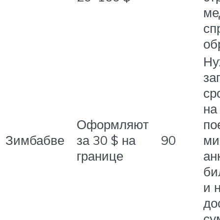
ме
сп
об
Ну
за
ср
на
Оформляют
по
Зимбабве
за 30 $ на
90
ми
границе
ан
би
и 
до
су