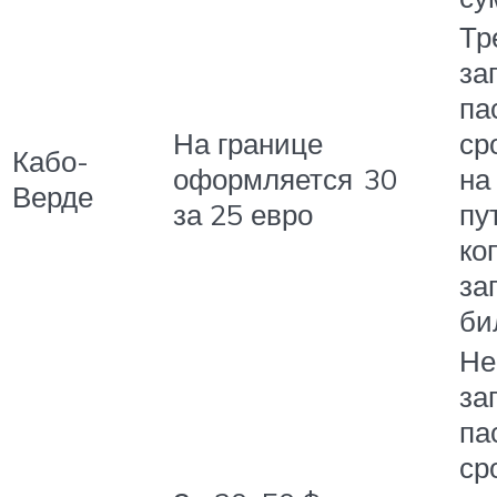
Тр
за
па
На границе
ср
Кабо-
оформляется
30
на
Верде
за 25 евро
пу
ко
за
би
Не
за
па
ср