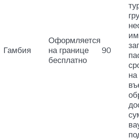
ту
гр
не
им
Оформляется
за
Гамбия
на границе
90
па
бесплатно
ср
на
въ
об
до
су
ва
по