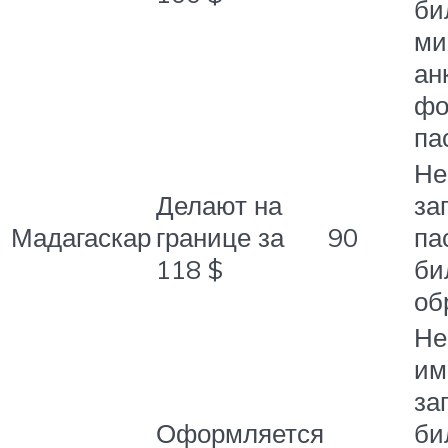
би
ми
ан
фо
па
Не
Делают на
за
Мадагаскар
границе за
90
па
118 $
би
об
Не
им
за
Оформляется
би