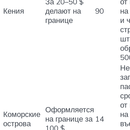
За 20–50 $
от
Кения
делают на
90
на
границе
и 
ст
шт
об
50
Не
за
па
ср
от
Оформляется
Коморские
на
на границе за
14
острова
въ
100 $