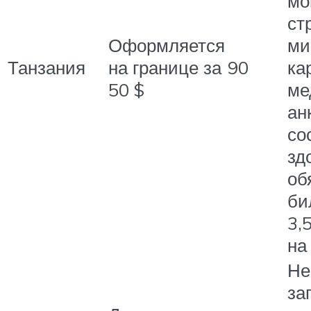
мо
ст
Оформляется
ми
Танзания
на границе за
90
ка
50 $
ме
ан
со
зд
об
би
3,
на
Не
за