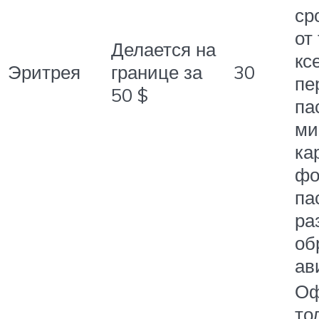
ср
от
Делается на
кс
Эритрея
границе за
30
пе
50 $
па
ми
ка
фо
па
ра
об
ав
Оф
то