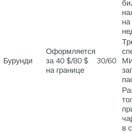
би
на
на
не
Тр
Оформляется
сп
Бурунди
за 40 $/80 $
30/60
МИ
на границе
за
па
Ра
то
пр
ча
в 