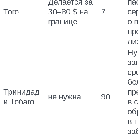
Делается за
па
Того
30–80 $ на
7
се
границе
о 
пр
ли
Ну
за
ср
бо
Тринидад
пр
не нужна
90
и Тобаго
в 
об
в 
за