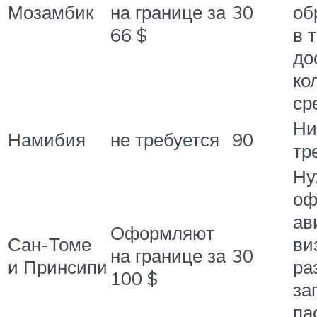
Мозамбик
на границе за
30
об
66 $
в 
до
ко
ср
Ни
Намибия
не требуется
90
тр
Ну
оф
ав
Оформляют
Сан-Томе
ви
на границе за
30
и Принсипи
ра
100 $
за
па