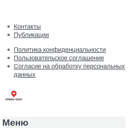
Контакты
Публикации
Политика конфиденциальности
Пользовательское соглашение
Согласие на обработку персональных
данных
Меню