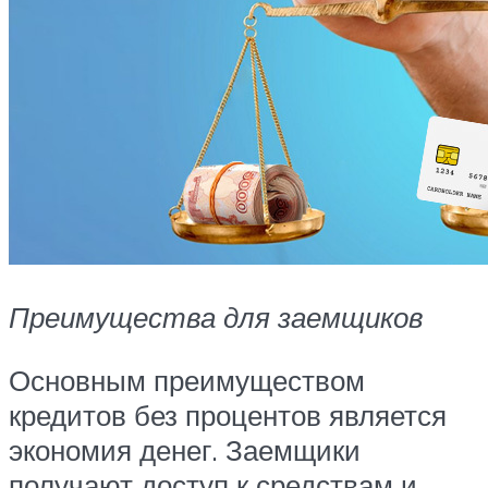
Преимущества для заемщиков
Основным преимуществом
кредитов без процентов является
экономия денег. Заемщики
получают доступ к средствам и