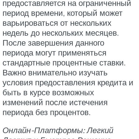
предоставляется на ограниченный
период времени, который может
варьироваться от нескольких
недель до нескольких месяцев.
После завершения данного
периода могут применяться
стандартные процентные ставки.
Важно внимательно изучать
условия предоставления кредита и
быть в курсе возможных
изменений после истечения
периода без процентов.
Онлайн-Платформы: Легкий