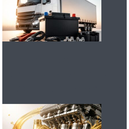
Аккумуляторы и
принадлежности для
грузовых автомобилей