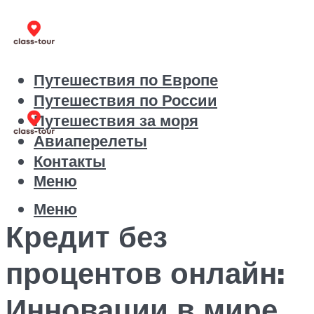
Путешествия по Европе
Путешествия по России
Путешествия за моря
Авиаперелеты
Контакты
Меню
Меню
Кредит без
процентов онлайн:
Инновации в мире