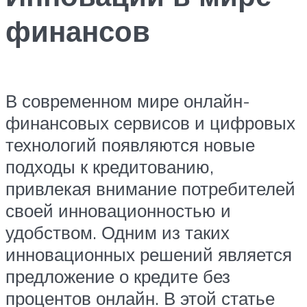
финансов
В современном мире онлайн-
финансовых сервисов и цифровых
технологий появляются новые
подходы к кредитованию,
привлекая внимание потребителей
своей инновационностью и
удобством. Одним из таких
инновационных решений является
предложение о кредите без
процентов онлайн. В этой статье