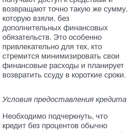
возвращают точно такую же сумму,
которую взяли, без
дополнительных финансовых
обязательств. Это особенно
привлекательно для тех, кто
стремится минимизировать свои
финансовые расходы и планирует
возвратить ссуду в короткие сроки.
Условия предоставления кредита
Необходимо подчеркнуть, что
кредит без процентов обычно