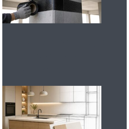
Усиление конструкций
углеволокном: где
метод эффективен