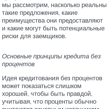
мы рассмотрим, насколько реальны
такие предложения, какие
преимущества они предоставляют
и какие могут быть потенциальные
риски для заемщиков.
Основные принципы кредита без
процентов
Идея кредитования без процентов
может показаться слишком
хорошей, чтобы быть правдой,
учитывая, что проценты обычно
считаются основным источником