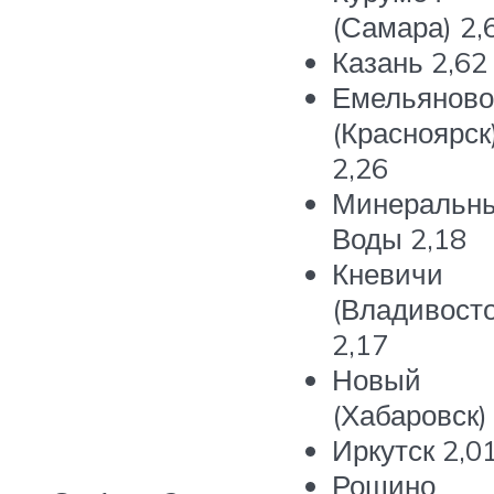
(Самара)
2,
Казань
2,62
Емельяново
(Красноярск
2,26
Минеральн
Воды
2,18
Кневичи
(Владивосто
2,17
Новый
(Хабаровск
Иркутск
2,0
Рощино