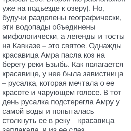
уже на подъезде к озеру). Но,
будучи разделены географически,
эти водопады объединены
мифологически, а легенды и тосты
на Кавказе – это святое. Однажды
красавица Амра пасла коз на
берегу реки Бзыбь. Как полагается
красавице, у нее была завистница
– русалка, которая мечтала о ее
красоте и чарующем голосе. В тот
день русалка подстерегла Амру у
самой воды и попыталась
столкнуть ее в реку – красавица
заплакала, и из ее слез