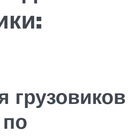
ики:
я грузовиков
 по