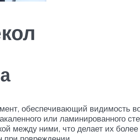
екол
а
емент, обеспечивающий видимость во
закаленного или ламинированного ст
нкой между ними, что делает их боле
 при повреждении.