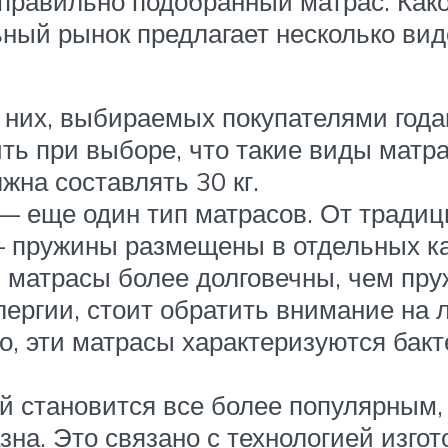
 правильно подобранный матрас. Как
ый рынок предлагает несколько вид
 них, выбираемых покупателями год
ь при выборе, что такие виды матрас
жна составлять 30 кг.
 еще один тип матрасов. От традиц
– пружины размещены в отдельных к
и матрасы более долговечны, чем пр
лергии, стоит обратить внимание на 
го, эти матрасы характеризуются ба
й становится все более популярным,
зна. Это связано с технологией изго