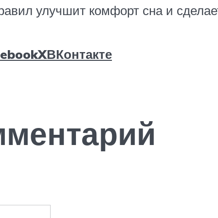
авил улучшит комфорт сна и сделае
cebook
X
ВКонтакте
мментарий