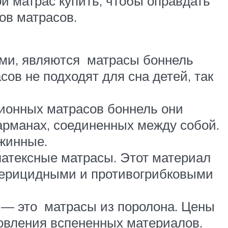
ой матрас купить, чтобы оправдать
ов матрасов.
ами, являются матрасы боннель
ов не подходят для сна детей, так
ионных матрасов боннель они
арманах, соединенных между собой.
ужинные.
латексные матрасы. Этот материал
ктерицидными и противогрибковыми
 — это матрасы из поролона. Цены
товления вспененных материалов.