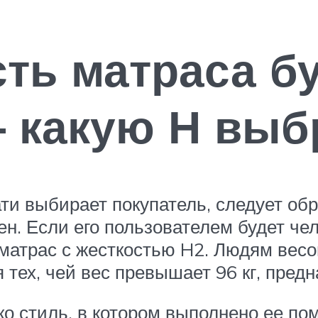
сть матраса б
 какую Н выб
ати выбирает покупатель, следует о
ен. Если его пользователем будет чел
матрас с жесткостью H2. Людям весом 
 тех, чей вес превышает 96 кг, пред
ко стиль, в котором выполнено ее п