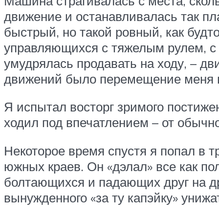
Машина страгивалась с места, скол
движение и останавливалась так пл
быстрый, но такой ровный, как будт
управляющихся с тяжелым рулем, с 
умудрялась продавать на ходу, – д
движений было перемещение меня в
Я испытал восторг зримого постижен
ходил под впечатлением – от обычно
Некоторое время спустя я попал в т
южных краев. Он «дэлал» все как пол
болтающихся и падающих друг на дру
вынужденного «за ту капэйку» униж