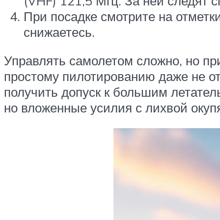
(VHF) 121,5 Мгц. За ней следят 
При посадке смотрите на отметк
снижаетесь.
Управлять самолетом сложно, но пр
простому пилотированию даже не от
получить допуск к большим летател
но вложенные усилия с лихвой окупя