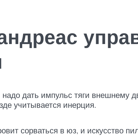
 андреас упра
м
, надо дать импульс тяги внешнему д
езде учитывается инерция.
ровит сорваться в юз, и искусство пи