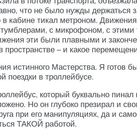
ьзила в потоке транспорта, объезжа
авно, что не было нужды держаться 
о в кабине тикал метроном. Движения
тумблерами, с микрофоном, с этими 
вижения эти были плавными и законче
 пространстве – и какое перемещени
ия истинного Мастерства. Я готов бы
й поездки в троллейбусе.
роллейбус, который буквально пинал
ожено. Но он глубоко презирал и свою
га при его манипуляциях, да и самого
аться ТАКОЙ работой.