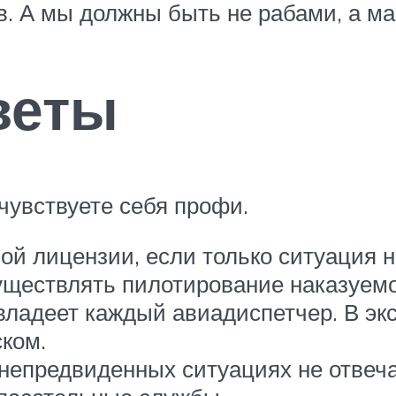
в. А мы должны быть не рабами, а м
веты
очувствуете себя профи.
ой лицензии, если только ситуация 
уществлять пилотирование наказуемо
владеет каждый авиадиспетчер. В эк
ском.
 непредвиденных ситуациях не отвеч