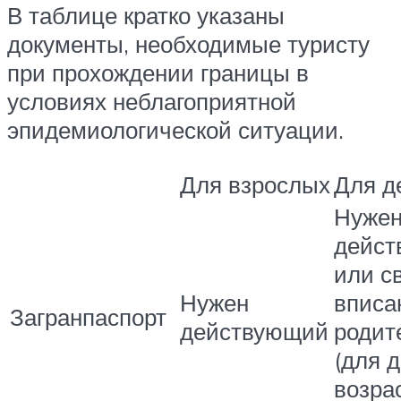
В таблице кратко указаны
документы, необходимые туристу
при прохождении границы в
условиях неблагоприятной
эпидемиологической ситуации.
Для взрослых
Для д
Нуже
дейст
или с
Нужен
вписа
Загранпаспорт
действующий
родит
(для д
возра