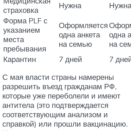
Медицинская
Нужна
Нужн
страховка
Форма PLF с
Оформляется
Офор
указанием
одна анкета
одна 
места
на семью
на се
пребывания
Карантин
7 дней
7 дне
С мая власти страны намерены
разрешить въезд гражданам РФ,
которые уже переболели и имеют
антитела (это подтверждается
соответствующим анализом и
справкой) или прошли вакцинацию.