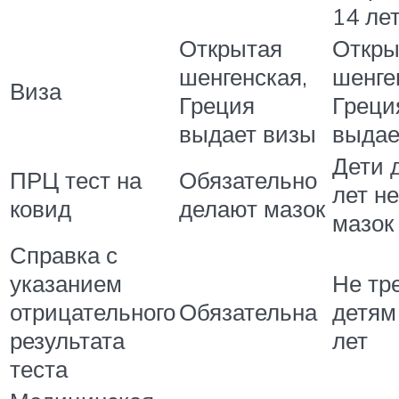
14 лет
Открытая
Откры
шенгенская,
шенге
Виза
Греция
Греци
выдает визы
выдае
Дети 
ПРЦ тест на
Обязательно
лет н
ковид
делают мазок
мазок
Справка с
указанием
Не тр
отрицательного
Обязательна
детям
результата
лет
теста