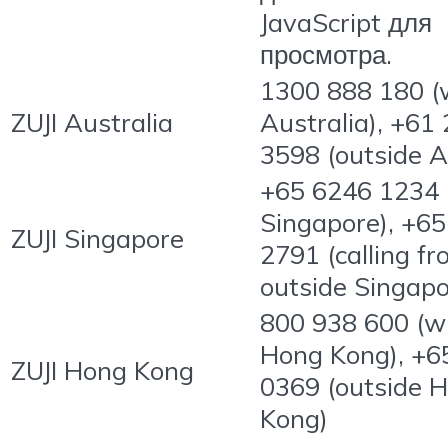
JavaScript для
просмотра.
1300 888 180 (
ZUJI Australia
Australia), +61
3598 (outside A
+65 6246 1234 
Singapore), +6
ZUJI Singapore
2791 (calling f
outside Singapo
800 938 600 (wi
Hong Kong), +6
ZUJI Hong Kong
0369 (outside 
Kong)