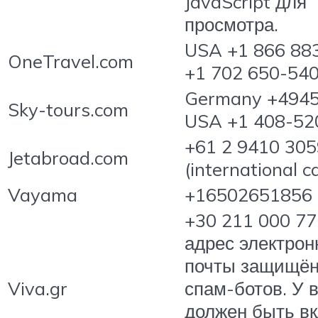
JavaScript для
просмотра.
USA +1 866 88
OneTravel.com
+1 702 650-54
Germany +4945
Sky-tours.com
USA +1 408-52
+61 2 9410 305
Jetabroad.com
(international ca
Vayama
+16502651856
+30 211 000 77
адрес электрон
почты защищён
Viva.gr
спам-ботов. У 
должен быть в