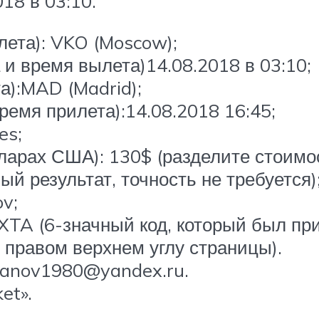
18 в 03:10.
лета): VKO (Moscow);
а и время вылета)14.08.2018 в 03:10;
а):MAD (Madrid);
ремя прилета):14.08.2018 16:45;
es;
ларах США): 130$ (разделите стоимос
й результат, точность не требуется)
ov;
XTA (6-значный код, который был пр
в правом верхнем углу страницы).
Ivanov1980@yandex.ru.
et».