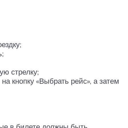
оездку;
ь;
ую стрелку;
на кнопку «Выбрать рейс», а затем
ные в билете должны быть