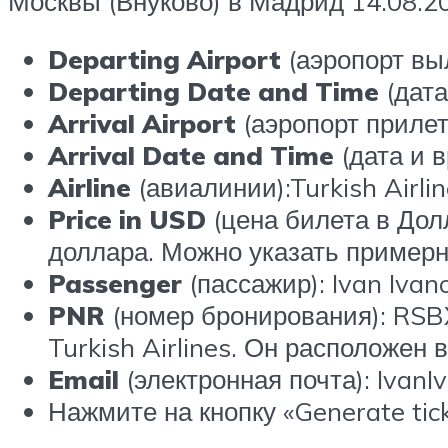
Москвы (Внуково) в Мадрид 14.08.20
Departing Airport
(аэропорт вы
Departing Date and Time
(дат
Arrival Airport
(аэропорт прилет
Arrival Date and Time
(дата и в
Airline
(авиалинии):Turkish Airlin
Price in USD
(цена билета в Дол
доллара. Можно указать примерны
Passenger
(пассажир): Ivan Ivan
PNR
(номер бронирования): RSB
Turkish Airlines. Он расположен 
Email
(электронная почта): Ivan
Нажмите на кнопку «Generate tick