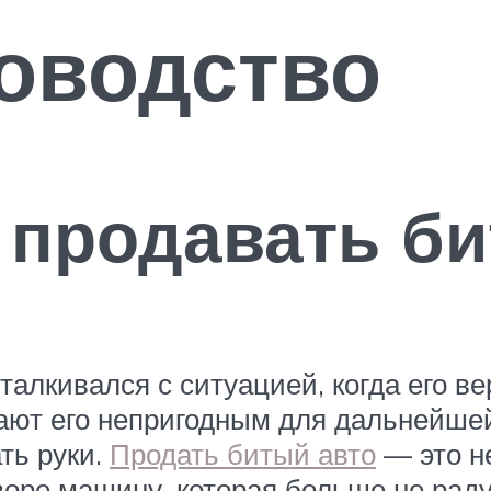
оводство
 продавать би
алкивался с ситуацией, когда его в
ают его непригодным для дальнейшей
ть руки.
Продать битый авто
— это не
воре машину, которая больше не раду