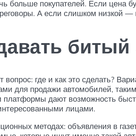
чь больше покупателей. Если цена б
ереговоры. А если слишком низкой —
одавать битый
ет вопрос: где и как это сделать? Ва
ми для продажи автомобилей, такими 
и платформы дают возможность быстр
интересованными лицами.
диционных методах: объявления в газ
акомые, которые ищут именно такой а