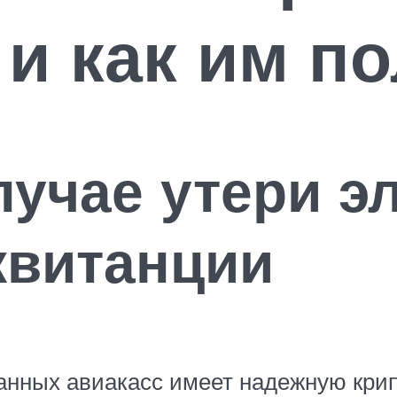
 и как им п
лучае утери э
квитанции
анных авиакасс имеет надежную крип