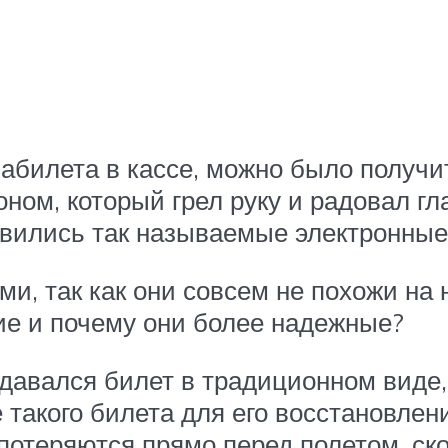
иабилета в кассе, можно было получ
ном, который грел руку и радовал гл
явились так называемые электронные
и, так как они совсем не похожи на 
чие и почему они более надежные?
давался билет в традиционном виде,
те такого билета для его восстановле
потеряются прямо перед полетом, ск