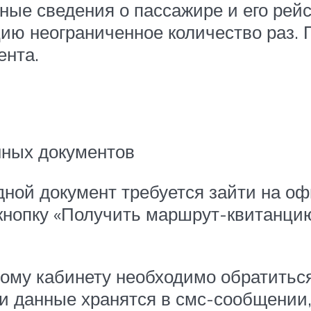
ьные сведения о пассажире и его ре
ю неограниченное количество раз. П
ента.
нных документов
здной документ требуется зайти на 
 кнопку «Получить маршрут-квитанци
ному кабинету необходимо обратитьс
ти данные хранятся в смс-сообщении