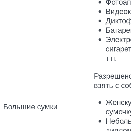
Фотоап
Видео
Дикто
Батаре
Электр
сигаре
т.п.
Разрешен
взять с со
Женск
Большие сумки
сумочк
Небол
диплом