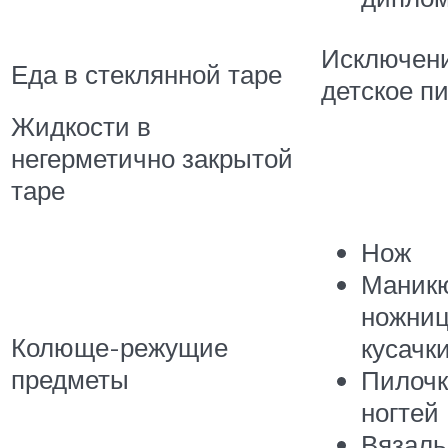
Исключени
Еда в стеклянной таре
детское п
Жидкости в
негерметично закрытой
таре
Нож
Маник
ножни
Колюще-режущие
кусачк
предметы
Пилочк
ногтей
Вязал