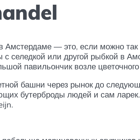
handel
 в Амстердаме — это, если можно так 
ы с селедкой или другой рыбкой в Ам
ольшой павильончик возле цветочного
нетной башни через рынок до следующ
ющих бутерброды людей и сам ларек.
ijn.