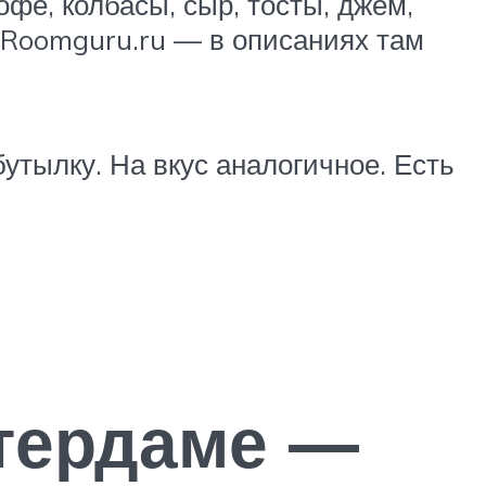
офе, колбасы, сыр, тосты, джем,
 Roomguru.ru — в описаниях там
бутылку. На вкус аналогичное. Есть
стердаме —