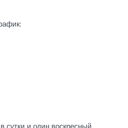
рафик:
в сутки и один воскресный