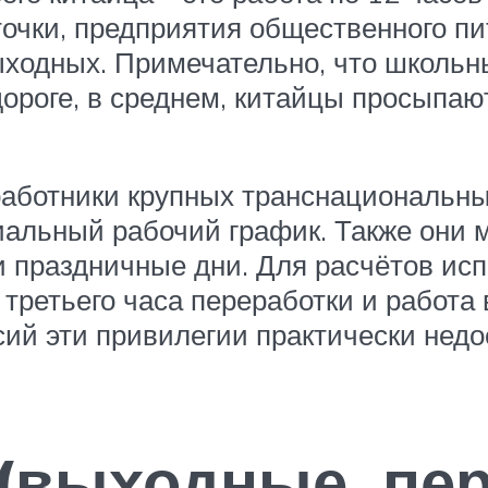
точки, предприятия общественного п
ыходных. Примечательно, что школьны
дороге, в среднем, китайцы просыпают
ботники крупных транснациональных
иальный рабочий график. Также они м
и праздничные дни. Для расчётов ис
с третьего часа переработки и работа
ий эти привилегии практически недо
(выходные, пер