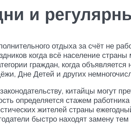
ни и регулярны
полнительного отдыха за счёт не раб
дников когда всё население страны м
тегории граждан, когда объявляется 
дёжи, Дне Детей и других немногочис
аконодательству, китайцы могут пр
сть определяется стажем работника 
истических жителей страны ежегодный
датели быстро находят замену тем р