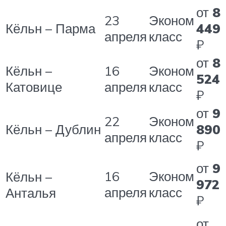
от
8
23
Эконом
Кёльн – Парма
449
апреля
класс
₽
от
8
Кёльн –
16
Эконом
524
Катовице
апреля
класс
₽
от
9
22
Эконом
Кёльн – Дублин
890
апреля
класс
₽
от
9
16
Эконом
Кёльн –
972
апреля
класс
Анталья
₽
от