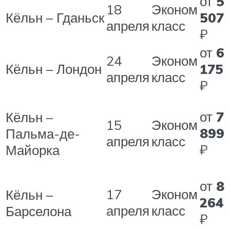
от
5
18
Эконом
Кёльн – Гданьск
507
апреля
класс
₽
от
6
24
Эконом
Кёльн – Лондон
175
апреля
класс
₽
от
7
Кёльн –
15
Эконом
899
Пальма-де-
апреля
класс
₽
Майорка
от
8
17
Эконом
Кёльн –
264
апреля
класс
Барселона
₽