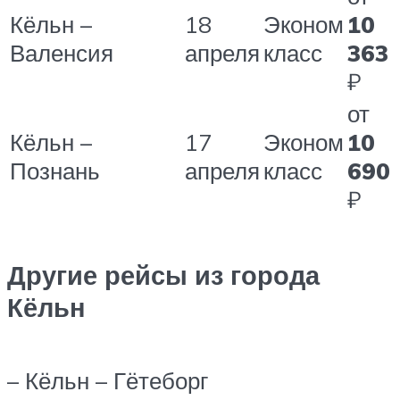
Кёльн –
18
Эконом
10
Валенсия
апреля
класс
363
₽
от
Кёльн –
17
Эконом
10
Познань
апреля
класс
690
₽
Другие рейсы из города
Кёльн
– Кёльн – Гётеборг