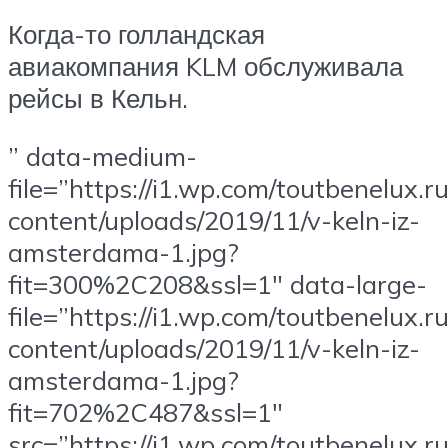
Когда-то голландская
авиакомпания KLM обслуживала
рейсы в Кельн.
” data-medium-
file=”https://i1.wp.com/toutbenelux.r
content/uploads/2019/11/v-keln-iz-
amsterdama-1.jpg?
fit=300%2C208&ssl=1″ data-large-
file=”https://i1.wp.com/toutbenelux.r
content/uploads/2019/11/v-keln-iz-
amsterdama-1.jpg?
fit=702%2C487&ssl=1″
src=”https://i1.wp.com/toutbenelux.r