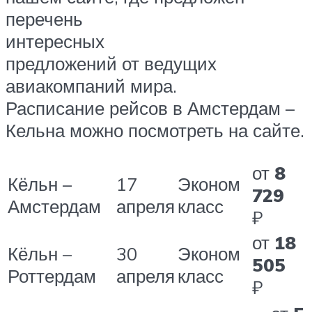
перечень
интересных
предложений от ведущих
авиакомпаний мира.
Расписание рейсов в Амстердам –
Кельна можно посмотреть на сайте.
от
8
Кёльн –
17
Эконом
729
Амстердам
апреля
класс
₽
от
18
Кёльн –
30
Эконом
505
Роттердам
апреля
класс
₽