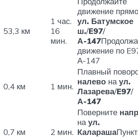
Продолжайте
движение прямо
1 час.
ул. Батумское
53,3 км
16
ш.
/
E97
/
мин.
А-147
Продолжа
движение по E9
А-147
Плавный повор
налево
на
ул.
0,4 км
1 мин.
Лазарева
/
E97
/
А-147
Поверните
нап
на
ул.
0,7 км
2 мин.
Калараша
Пункт