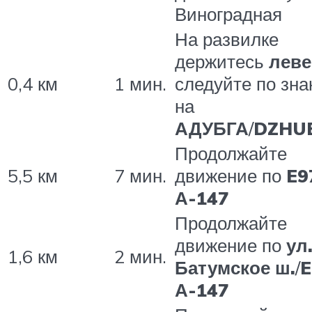
Виноградная
На развилке
держитесь
леве
0,4 км
1 мин.
следуйте по зна
на
АДУБГА
/
DZHU
Продолжайте
5,5 км
7 мин.
движение по
E9
А-147
Продолжайте
движение по
ул
1,6 км
2 мин.
Батумское ш.
/
E
А-147