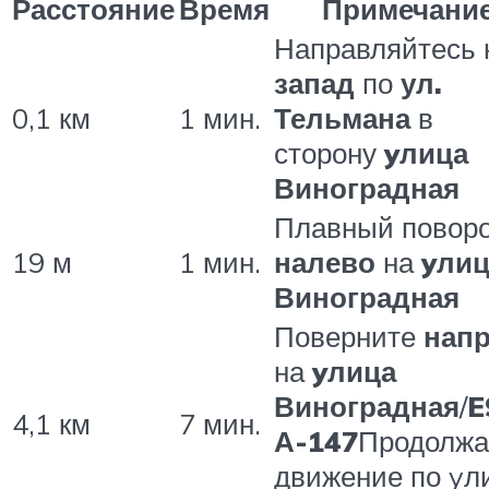
Расстояние
Время
Примечани
Направляйтесь 
запад
по
ул.
0,1 км
1 мин.
Тельмана
в
сторону
yлица
Виноградная
Плавный повор
19 м
1 мин.
налево
на
yлиц
Виноградная
Поверните
нап
на
yлица
Виноградная
/
E
4,1 км
7 мин.
А-147
Продолжа
движение по yл