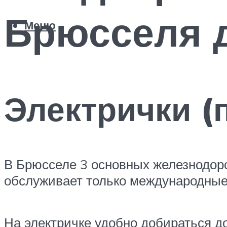
Брюсселя д
Меню
Электрички (
В Брюсселе 3 основных железнодор
обслуживает только международные
На электричке удобно добираться до