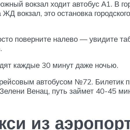
ный вокзал ходит автобус А1. В гор
а ЖД вокзал, это остановка городског
осто поверните налево — увидите та
.
дят каждые 30 минут даже ночью.
 рейсовым автобусом №72. Билетик п
Зелени Венац, путь займет 40-45 мин
акси из аэропор