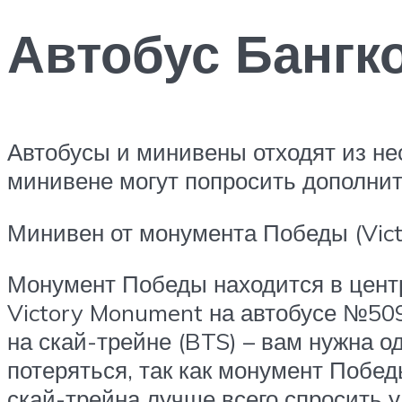
Автобус Бангко
Автобусы и минивены отходят из неск
минивене могут попросить дополнит
Минивен от монумента Победы (Vic
Монумент Победы находится в центре
Victory Monument на автобусе №509
на скай-трейне (BTS) – вам нужна о
потеряться, так как монумент Побед
скай-трейна лучше всего спросить у