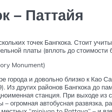
к – Паттайя
ольких точек Бангкока. Стоит учитыв
ельной платы (вплоть до стоимости б
tory Monument)
 города и довольно близко к Као Са
). Из других районов Бангкока до п
дноименная станция. При выходе из 
ы – огромная автобусная развязка, р
 местных “minivan to Pattaya” – и ва