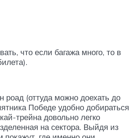
ать, что если багажа много, то в
илета).
н роад (оттуда можно доехать до
амятника Победе удобно добираться
скай-трейна довольно легко
азделенная на сектора. Выйдя из
м покажут, где именно они