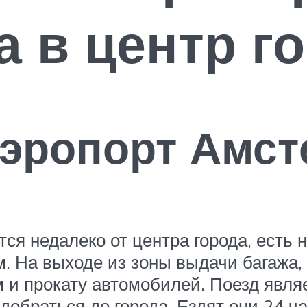
 в центр г
аэропорт Амст
ся недалеко от центра города, есть н
м. На выходе из зоны выдачи багажа,
ам и прокату автомобилей. Поезд явл
браться до города. Ездят они 24 час