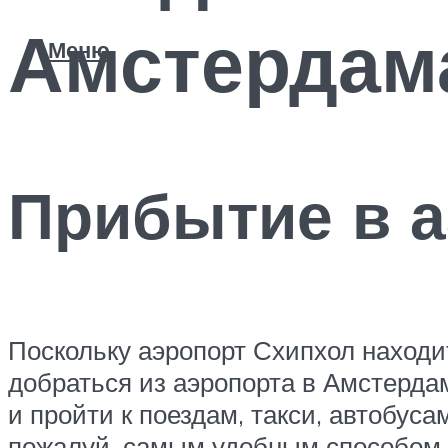
Амстердама
Меню
Прибытие в 
Поскольку аэропорт Схипхол находит
добраться из аэропорта в Амстерда
и пройти к поездам, такси, автобус
пожалуй, самым удобным способом до