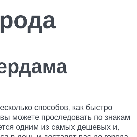
орода
ердама
есколько способов, как быстро
 вы можете проследовать по знакам
яется одним из самых дешевых и,
а в день и доставят вас до города