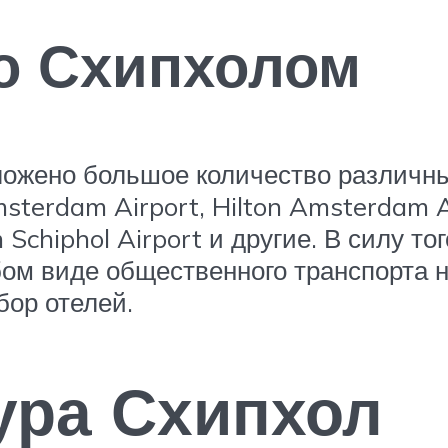
о Схипхолом
ожено большое количество различны
msterdam Airport, Hilton Amsterdam Ai
hiphol Airport и другие. В силу тог
бом виде общественного транспорта н
ор отелей.
ура Схипхол