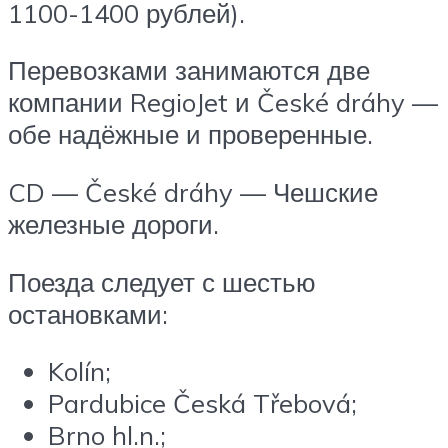
1100-1400 рублей).
Перевозками занимаются две
компании RegioJet и České dráhy —
обе надёжные и проверенные.
CD — České dráhy — Чешские
железные дороги.
Поезда следует с шестью
остановками:
Kolín;
Pardubice Česká Třebová;
Brno hl.n.;