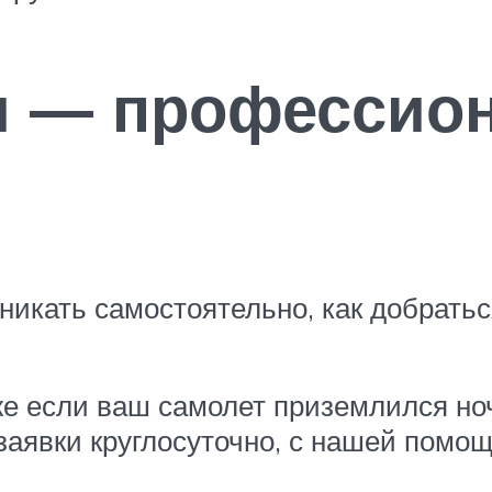
и — профессион
вникать самостоятельно, как добратьс
же если ваш самолет приземлился но
аявки круглосуточно, с нашей помо