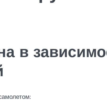
на в зависимо
й
самолетом: