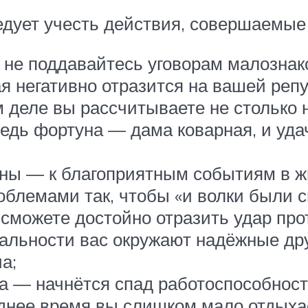
едует учесть действия, совершаемые
 не поддавайтесь уговорам малознак
ая негативно отразится на вашей реп
 деле вы рассчитываете не столько н
 ведь фортуна — дама коварная, и уд
оны — к благоприятным событиям в ж
блемами так, чтобы «и волки были с
 сможете достойно отразить удар про
альности вас окружают надёжные дру
а;
а — начнётся спад работоспособности
еднее время вы слишком мало отдыха