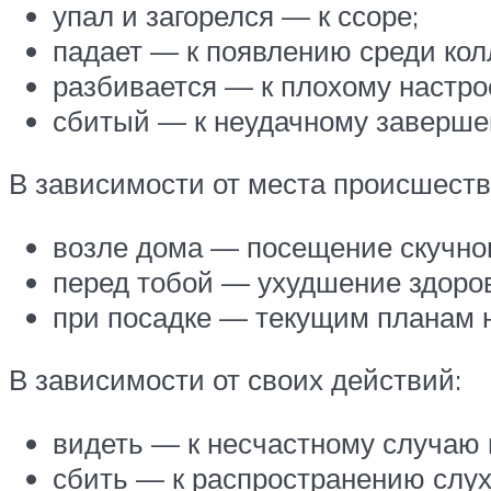
упал и загорелся — к ссоре;
падает — к появлению среди кол
разбивается — к плохому настро
сбитый — к неудачному заверше
В зависимости от места происшеств
возле дома — посещение скучно
перед тобой — ухудшение здоров
при посадке — текущим планам н
В зависимости от своих действий:
видеть — к несчастному случаю н
сбить — к распространению слух