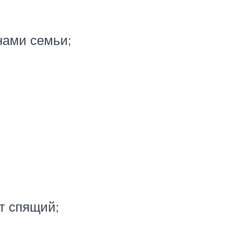
нами семьи;
т спящий;