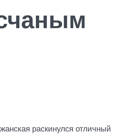
есчаным
олжанская раскинулся отличный