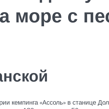
а море с п
анской
ории кемпинга «Ассоль» в станице Д