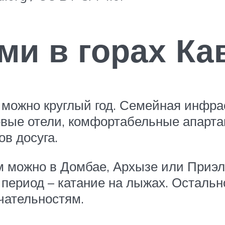
ми в горах Ка
, можно круглый год. Семейная инфра
овые отели, комфортабельные апарта
в досуга.
м можно в Домбае, Архызе или Приэ
 период – катание на лыжах. Остально
чательностям.