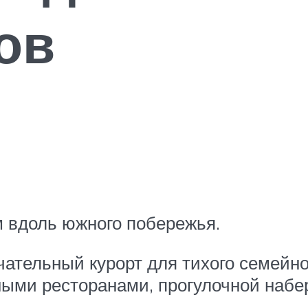
ов
м вдоль южного побережья.
чательный курорт для тихого семейно
ми ресторанами, прогулочной набе