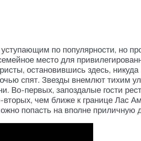
 уступающим по популярности, но пр
, семейное место для привилегирова
ристы, остановившись здесь, никуда 
очью спят. Звезды внемлют тихим ул
ни. Во-первых, запоздалые гости рес
-вторых, чем ближе к границе Лас А
можно попасть на вполне приличную ди