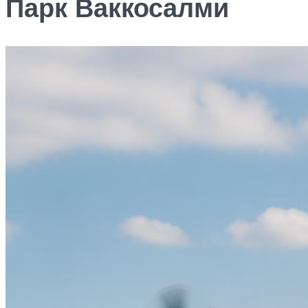
Парк Ваккосалми