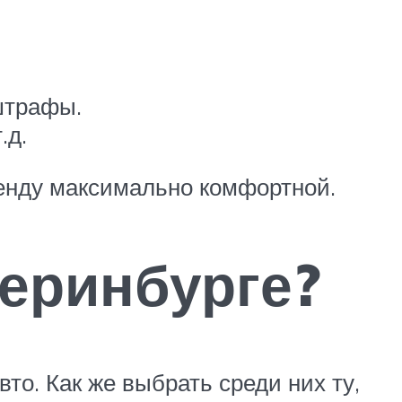
штрафы.
.д.
енду максимально комфортной.
теринбурге?
то. Как же выбрать среди них ту,