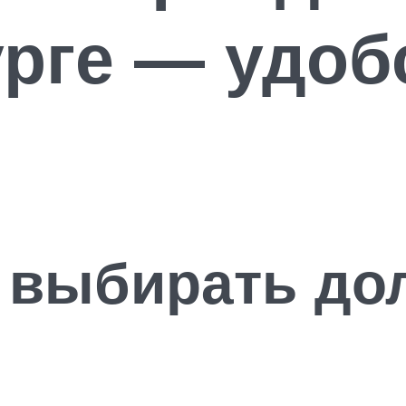
рге — удоб
т выбирать до