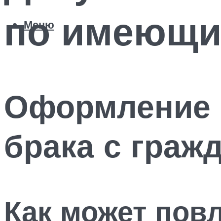
по имеющи
Меню
Оформление 
брака с граж
Как может пов