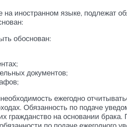
 на иностранном языке, подлежат об
снован:
ыть обоснован:
нтах;
ельных документов;
афов;
еобходимость ежегодно отчитыватьс
ходах. Обязанность по подаче увед
х гражданство на основании брака. 
обязанности по подаче ежегодного 