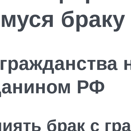
муся браку
гражданства 
данином РФ
лиять брак с г