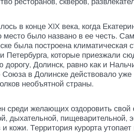
во ресторанов, скверов, развлекател
ось в конце XIX века, когда Екатер
 место было названо в ее честь. Са
ске была построена климатическая ст
 Петербурга, которые приезжали сюд
 дорогу, Долинск, равно как и Нальч
о Союза в Долинске действовало уже
голков необъятной страны.
ен среди желающих оздоровить свой 
й, дыхательной, пищеварительной, эн
 и кожи. Территория курорта утопает 