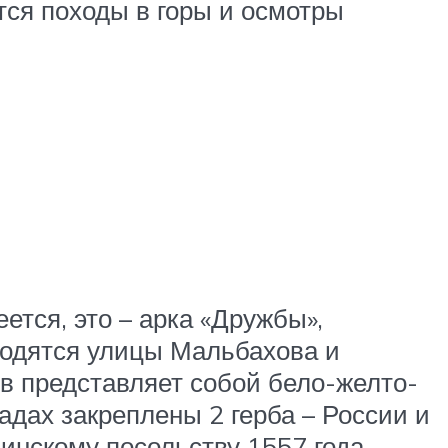
тся походы в горы и осмотры
еется, это – арка «Дружбы»,
сходятся улицы Мальбахова и
ов представляет собой бело-желто-
адах закреплены 2 герба – России и
инскому посольству 1557 года.