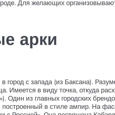
рироде. Для желающих организовываю
е арки
в город с запада (из Баксана). Разум
ца. Имеется в виду точка, откуда ра
). Один из главных городских бренд
 построенный в стиле ампир. На фас
и с Россией». Она посвящена Кабард