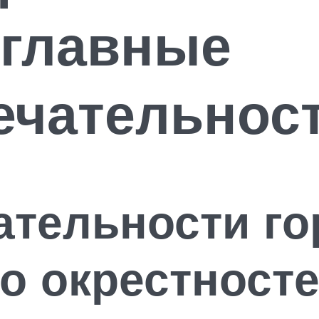
 главные
ечательнос
ательности го
го окрестносте