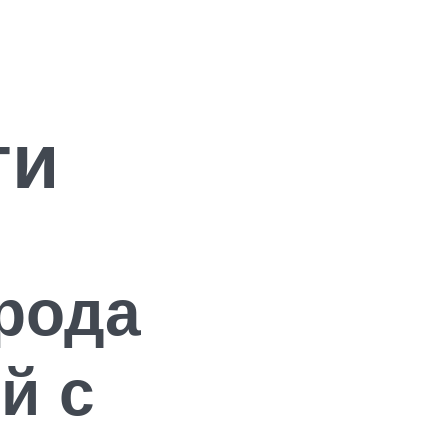
ти
рода
й с