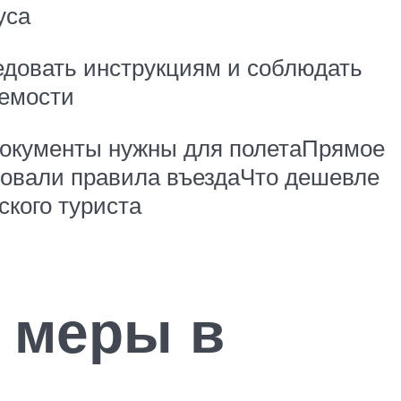
уса
ледовать инструкциям и соблюдать
аемости
е документы нужны для полетаПрямое
асовали правила въездаЧто дешевле
ского туриста
 меры в