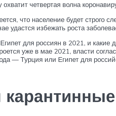
у охватит четвертая волна коронавир
ется, что население будет строго с
чае удастся избежать роста заболев
 Египет для россиян в 2021, и каки
роется уже в мае 2021, власти согл
года — Турция или Египет для россий
и карантинные