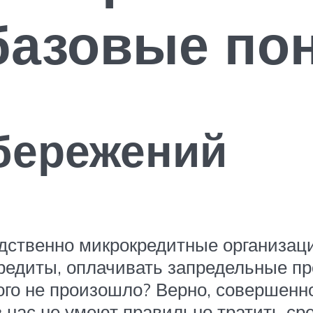
базовые по
бережений
дственно микрокредитные организац
редиты, оплачивать запредельные пр
кого не произошло? Верно, совершенн
з нас не умеют правильно тратить с