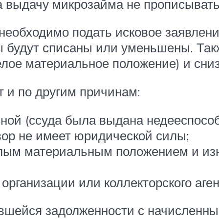
а выдачу микрозайма не прописывать 
необходимо подать исковое заявлен
 будут списаны или уменьшены. Такж
елое материальное положение) и сниз
 и по другим причинам:
ной (ссуда была выдана недееспосо
вор не имеет юридической силы;
лым материальным положением и из
рганизации или коллекторского аген
вшейся задолженности с начисленны