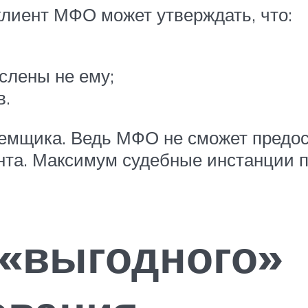
лиент МФО может утверждать, что:
слены не ему;
в.
заемщика. Ведь МФО не сможет предо
нта. Максимум судебные инстанции п
 «выгодного»